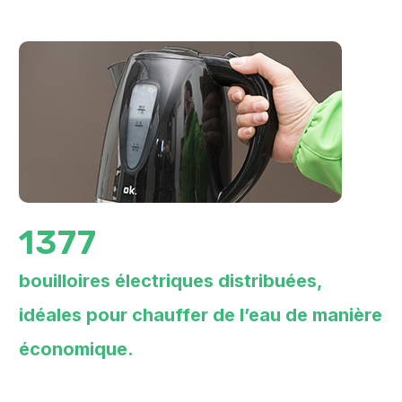
1377
bouilloires électriques distribuées,
idéales pour chauffer de l’eau de manière
économique.