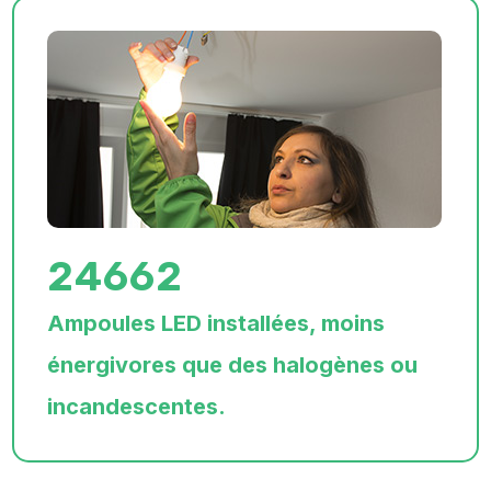
24662
Ampoules LED installées, moins
énergivores que des halogènes ou
incandescentes.